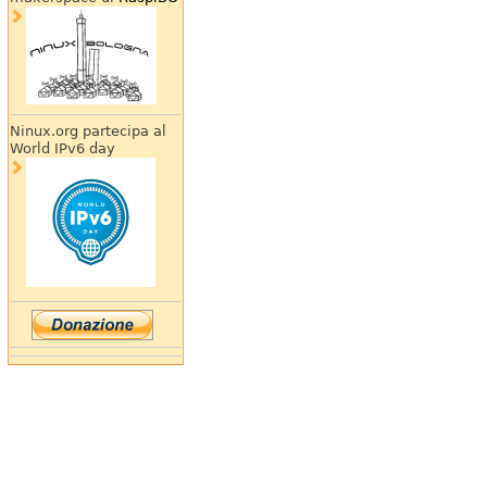
Ninux.org partecipa al
World IPv6 day